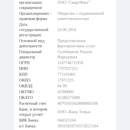
организации
ООО “СмартФакт”
сокращенное
Организационно -
Общество с ограниченной
правовая форма
ответственностью
Дата
государственной
24.06.2014
регистрации
Основной вид
Предоставление
деятельности
факторинговых услуг
Генеральный
Сулейманов Риналь
директор
Фаридович
ОГРН
1147746711958
ИНН
7707837251
КПП
773101001
ОКПО
17871325
ОКВЭД
64.99
ОКТМО
45380000
ОКАТО
45286575000
Расчетный счет
40701810420000001168
Банк, в котором
ООО «Банк Точка»
открыт р/счет
БИК Банка
044525104
к/с Банка
30101810745374525104