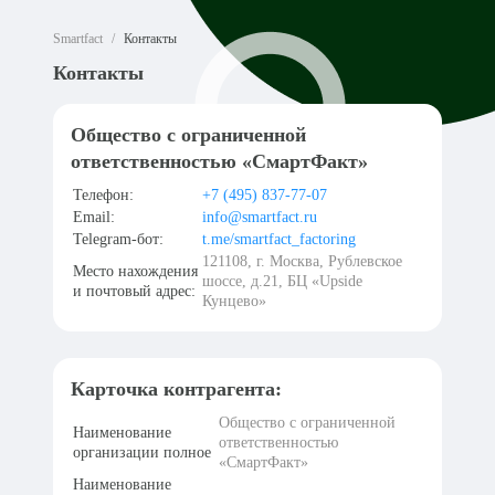
Smartfact
Контакты
Контакты
Общество с ограниченной
ответственностью «СмартФакт»
Телефон:
+7 (495) 837-77-07
Email:
info@smartfact.ru
Telegram-бот:
t.me/smartfact_factoring
121108, г. Москва, Рублевское
Место нахождения
шоссе, д.21, БЦ «Upside
и почтовый адрес:
Кунцево»
Карточка контрагента:
Общество с ограниченной
Наименование
ответственностью
организации полное
«СмартФакт»
Наименование